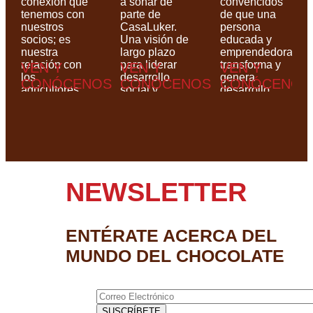
conexión que
a soñar de
convencidos
tenemos con
parte de
de que una
nuestros
CasaLuker.
persona
socios; es
Una visión de
educada y
nuestra
largo plazo
emprendedora
relación con
para liderar
transforma y
VEN Y
VEN Y
VEN Y
los
desarrollo
genera
CONÓCENOS
CONÓCENOS
CONÓCENOS
agricultores
social y
desarrollo.
(nuestros
económico en
proveedores),
las regiones
el medio
productoras
ambiente,
de cacao en
nuestros
Colombia.
empleados,
los clientes y
NEWSLETTER
la sociedad. ​
ENTÉRATE ACERCA DEL
MUNDO DEL CHOCOLATE
Correo Electrónico
*
SUSCRÍBETE